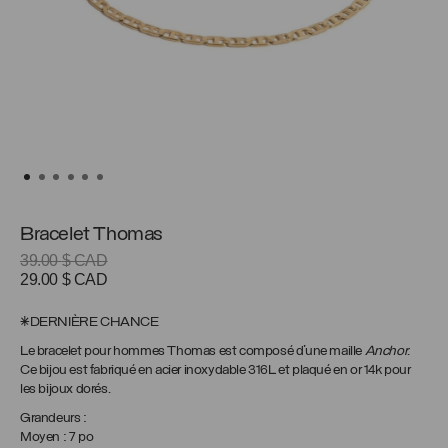
Bracelet Thomas
39.00
$ CAD
Le
Le
29.00
$ CAD
prix
prix
initial
actuel
*DERNIÈRE CHANCE
était :
est :
Le bracelet pour hommes Thomas est composé d’une maille
Anchor
.
39.00 $
29.00 $
Ce bijou est fabriqué en acier inoxydable 316L et plaqué en or 14k pour
CAD.
CAD.
les bijoux dorés.
Grandeurs :
Moyen : 7 po