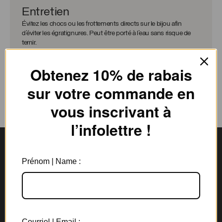
Entretien
Évitez les chocs ou les frottements directs sur le bijou afin
d’éviter les égratignures. Peut être porté à l’eau sans risque de
ternir.
Obtenez 10% de rabais
sur votre commande en
vous inscrivant à
l’infolettre !
Prénom | Name :
Livraison gratuite
Expédition en
au Canada à partir de 150$
3 jours ouvrables
Courriel | Email :