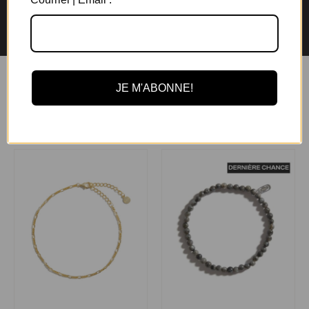
Garantie de 6 mois
Retours rapides en
sur tous les bijoux
magasin et par la poste
JE M'ABONNE!
Vous aimerez aussi
Bracelet de cheville Figaro
Bracelet Léo