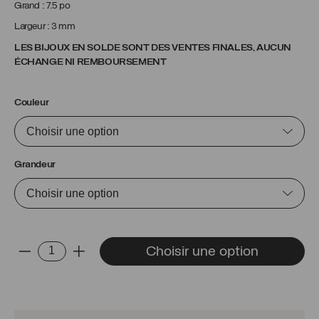
Grand : 7.5 po
Largeur : 3 mm
LES BIJOUX EN SOLDE SONT DES VENTES FINALES, AUCUN
ÉCHANGE NI REMBOURSEMENT
Couleur
Grandeur
quantité
Choisir une option
-
+
de
Bracelet
Thomas