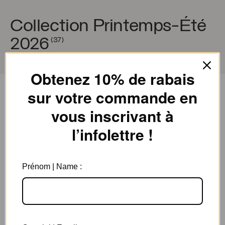
Collection Printemps-Été
2026
(37)
Obtenez 10% de rabais
sur votre commande en
Filtres
Trier par
vous inscrivant à
Pendentif Bruno
l’infolettre !
Prénom | Name :