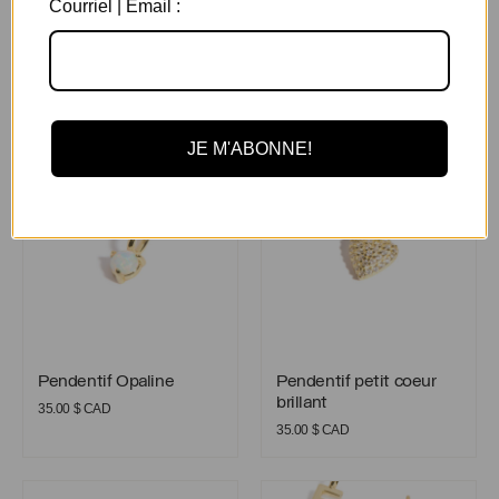
Courriel | Email :
Pendentif Bruno
Pendentif Bruno
39.00
$ CAD
Pendentif Opaline
Pendentif petit coeur brillant
JE M'ABONNE!
Pendentif Opaline
Pendentif petit coeur brillant
Pendentif Opaline
Pendentif petit coeur
brillant
35.00
$ CAD
35.00
$ CAD
Pendentif Rond
Pendentifs initiales – Enfants