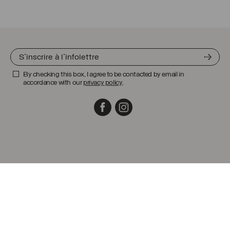
By checking this box, I agree to be contacted by email in
accordance with our
privacy policy
.
Facebook
Instagram
Guide des tailles
Entretien et nettoyage
Garantie