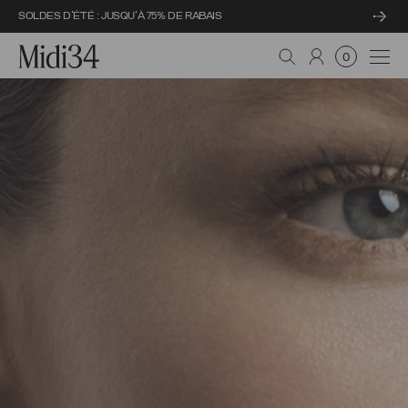
SOLDES D'ÉTÉ : JUSQU'À 75% DE RABAIS
Midi34
Navi
0