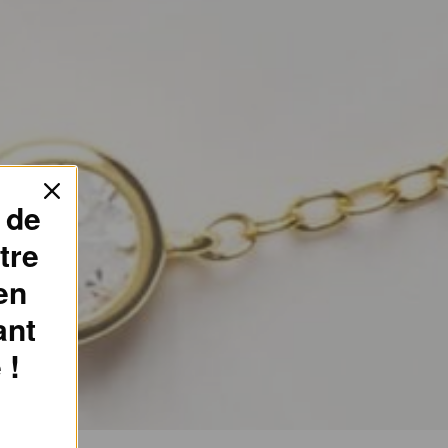
 de
tre
en
ant
 !