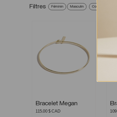
Filtres
Féminin
Masculin
Collection
Bracelet Megan
Brace
Bracelet Megan
Brace
Bracelet Megan
Br
115.00
$ CAD
109