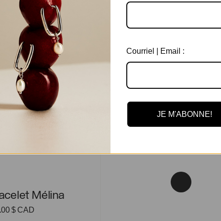
Matériau
Couleur
En rabais
let Mélina
Courriel | Email :
JE M'ABONNE!
let Mélina
acelet Mélina
.00
$ CAD