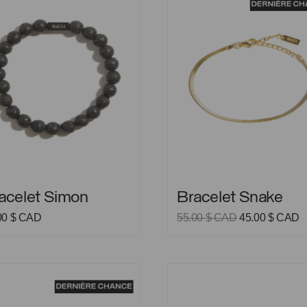
let Simon
Bracelet Snake
acelet Simon
Bracelet Snake
Le
L
00
$ CAD
55.00
$ CAD
45.00
$ CAD
prix
p
initial
a
était :
es
55.00 $
4
et Xavier
Bracelet Yasmina
CAD.
C