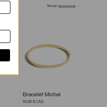
Trier par
Bracelet Michel
Bracelet Michel
Bracelet Michel
55.00
$ CAD