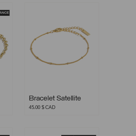
Bracelet Satellite
Bracelet Satellite
Bracelet Satellite
e
45.00
$ CAD
rix
ctuel
t :
9.00 $
Bracelet Thomas
AD.