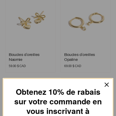
Boucles d’oreilles Naomie
Boucles d’oreilles Opaline
Boucles d’oreilles
Boucles d’oreilles
Naomie
Opaline
59.00
$ CAD
69.00
$ CAD
Boucles d’oreilles pierre de nai
Obtenez 10% de rabais
sur votre commande en
vous inscrivant à