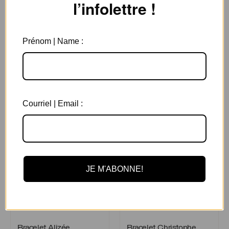
l’infolettre !
Prénom | Name :
Boucles d’oreilles pierre de nai
Boucles d’oreilles pierre
de naissance
69.00
$ CAD
Courriel | Email :
Bracelet Alizée
Bracelet Christophe
JE M'ABONNE!
Bracelet Alizée
Bracelet Christophe
Bracelet Alizée
Bracelet Christophe