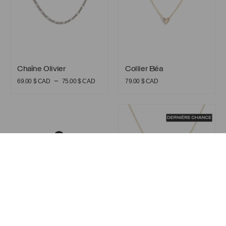
Chaîne Olivier
Collier Béa
Chaîne Olivier
Collier Béa
Plage
–
69.00
$ CAD
75.00
$ CAD
79.00
$ CAD
de
prix :
Collier Cherry
69.00 $
CAD
à
75.00 $
CAD
Collier Cherry