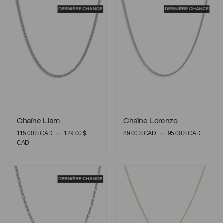
Chaîne Liam
Chaîne Lorenzo
était :
est :
29.00 $
25.00 $
CAD.
CAD.
Chaîne Liam
Chaîne Lorenzo
Chaîne Liam
Chaîne Lorenzo
Plage
–
–
115.00
$ CAD
129.00
$
89.00
$ CAD
95.00
$ CAD
Plage
de
CAD
de
prix :
prix :
89.00 
Chaîne Olivier
Collier Béa
115.00 $
CAD
CAD
à
à
95.00 
129.00 $
CAD
CAD